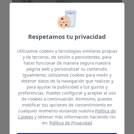
Respetamos tu privacidad
Utilizamos cookies y tecnologías similares propias
y de terceros, de sesión o persistentes, para
hacer funcionar de manera segura nuestra
ZAPATO FRESNO O1 CI SRC
página web y personalizar su contenido.
Igualmente, utilizamos cookies para medir y
Zapatos de trabajo
obtener datos de la navegación que realizas y
para ajustar la publicidad a tus gustos y
Zapato ocupacional O1 fabricado en microfibra
preferencias. Puedes configurar y aceptar el uso
lavable.
de cookies a continuación. Asimismo, puedes
modificar tus opciones de consentimiento en
cualquier momento visitando nuestra
Política de
VER MÁS
Cookies
y obtener más información haciendo clic
en:
Política de Privacidad