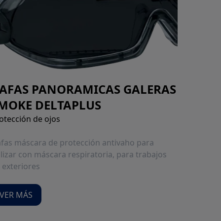
AFAS PANORAMICAS GALERAS
MOKE DELTAPLUS
otección de ojos
fas máscara de protección antivaho para
ilizar con máscara respiratoria, para trabajos
 exteriores
VER MÁS