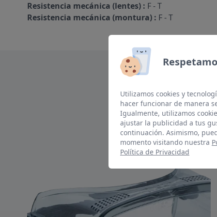
Resistencia mecánica (lentes) :
F - T
Resistencia mecánica (montura) :
F - T
Respetamos
Utilizamos cookies y tecnologí
hacer funcionar de manera se
Igualmente, utilizamos cookie
ajustar la publicidad a tus gu
continuación. Asimismo, pued
momento visitando nuestra
P
Política de Privacidad