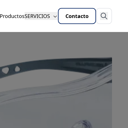
Productos
SERVICIOS
Contacto
Planes de Prevención de riesgos laborales
Técnicos Responsables de Seguridad en Túneles
Realización de Planes de Autoprotección (PAES)
ICMOVE Ingeniería y Prevención SLP