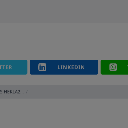
TTER
LINKEDIN
 HEKLA2...
/