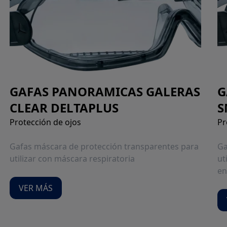
GAFAS PANORAMICAS GALERAS
G
CLEAR DELTAPLUS
S
Protección de ojos
Pr
Gafas máscara de protección transparentes para
Ga
utilizar con máscara respiratoria
ut
en
VER MÁS