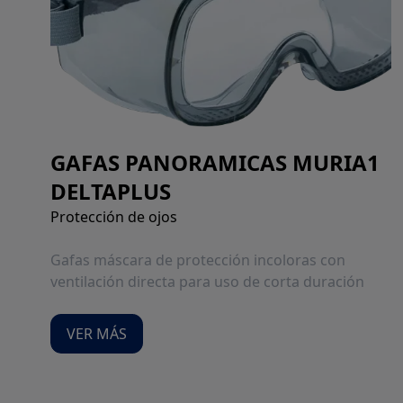
GAFAS PANORAMICAS MURIA1
DELTAPLUS
Protección de ojos
Gafas máscara de protección incoloras con
ventilación directa para uso de corta duración
VER MÁS