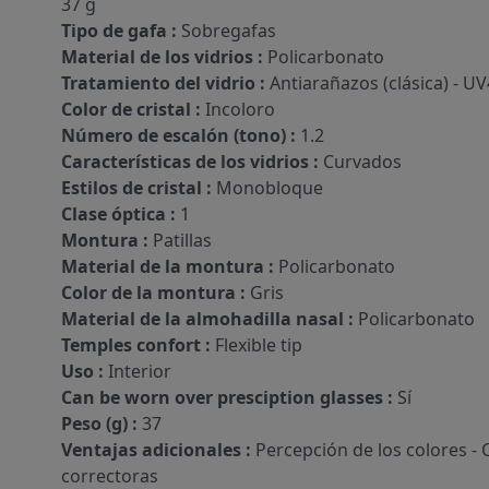
37 g
Tipo de gafa :
Sobregafas
Material de los vidrios :
Policarbonato
Tratamiento del vidrio :
Antiarañazos (clásica) - U
Color de cristal :
Incoloro
Número de escalón (tono) :
1.2
Características de los vidrios :
Curvados
Estilos de cristal :
Monobloque
Clase óptica :
1
Montura :
Patillas
Material de la montura :
Policarbonato
Color de la montura :
Gris
Material de la almohadilla nasal :
Policarbonato
Temples confort :
Flexible tip
Uso :
Interior
Can be worn over presciption glasses :
Sí
Peso (g) :
37
Ventajas adicionales :
Percepción de los colores -
correctoras